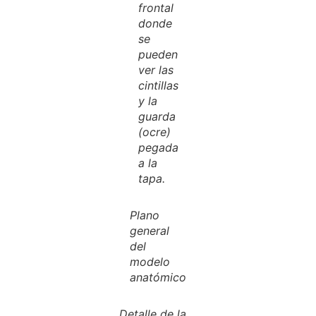
frontal
donde
se
pueden
ver las
cintillas
y la
guarda
(ocre)
pegada
a la
tapa.
Plano
general
del
modelo
anatómico
Detalle de la