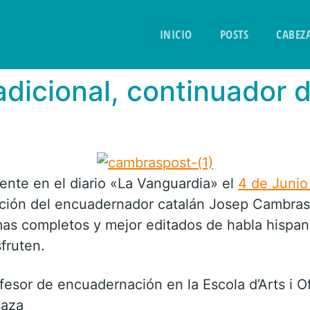
INICIO
POSTS
CABEZ
dicional, continuador d
mente en el diario «La Vanguardia» el
4 de Junio
ación del encuadernador catalán Josep Cambras 
mas completos y mejor editados de habla hispan
fruten.
sor de encuadernación en la Escola d’Arts i Of
laza